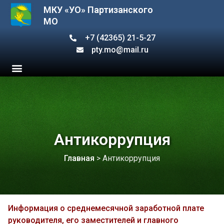
МКУ «УО» Партизанского
МО
+7 (42365) 21-5-27
pty.mo@mail.ru
Антикоррупция
Главная
>
Антикоррупция
Информация о среднемесячной заработной плате
руководителя, его заместителей и главного