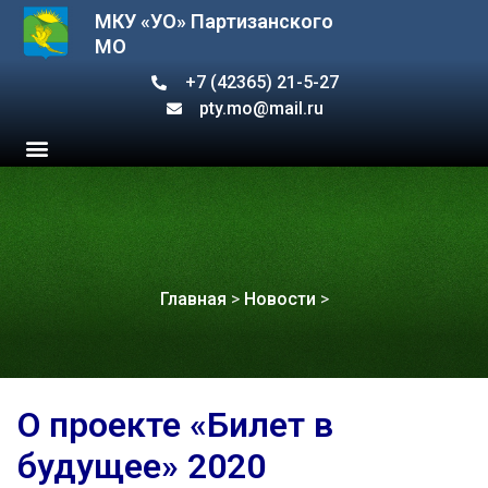
МКУ «УО» Партизанского
МО
+7 (42365) 21-5-27
pty.mo@mail.ru
Главная
>
Новости
>
О проекте «Билет в
будущее» 2020