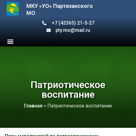
МКУ «УО» Партизанского
МО
+7 (42365) 21-5-27
pty.mo@mail.ru
Патриотическое
воспитание
Главная
>
Патриотическое воспитание