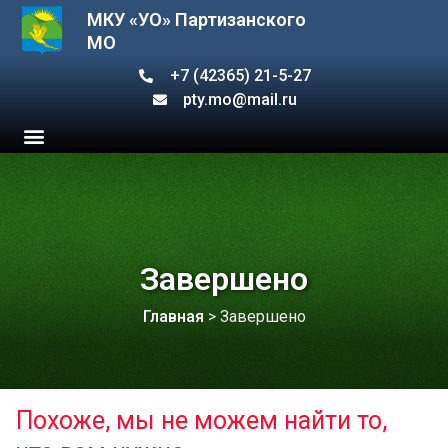
МКУ «УО» Партизанского
МО
+7 (42365) 21-5-27
pty.mo@mail.ru
Завершено
Главная
>
Завершено
Похоже, мы не можем найти то,