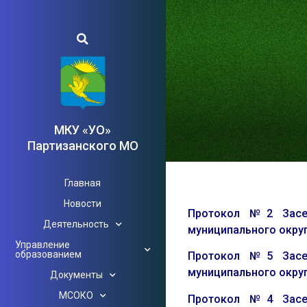
МКУ «УО»
Партизанского МО
Главная
Новости
Протокол №2 Засед
Деятельность
муниципального округ
Управление
образованием
Протокол №5 Засед
муниципального округ
Документы
МСОКО
Протокол №4 Засед