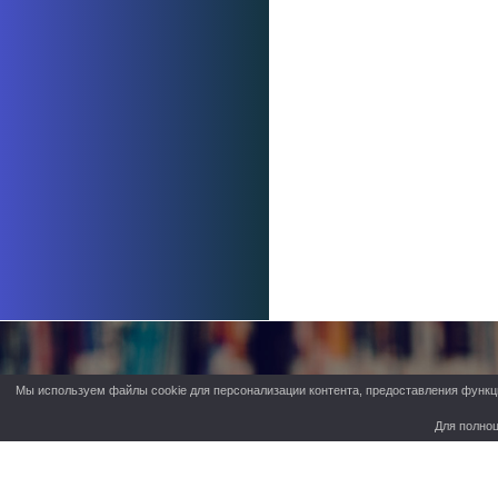
Мы используем файлы cookie для персонализации контента, предоставления функци
Для полноц