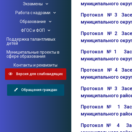
муниципального округ
Экзамены
Работа с кадрами
Протокол №3 Засе
Образование
муниципального округ
ФГОС и ФОП
Протокол №2 Засед
Поддержка талантливых
муниципального округ
детей
Протокол №1 Засед
Муниципальные проекты в
сфере образования
муниципального округ
Контакты и реквизиты
Протокол №4 Засед
Версия для слабовидящих
муниципального округ
Протокол №3 Засед
Обращения граждан
муниципального район
Протокол № 1 Засед
муниципального район
Протокол № 4 Засед