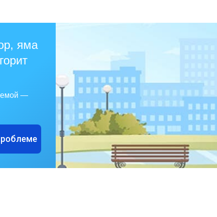
ор, яма
 горит
лемой —
проблеме