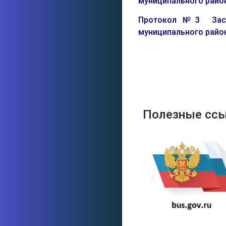
муниципального район
Протокол №3 Засед
муниципального район
Полезные сс